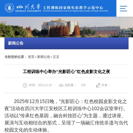
新闻公告
当前您的位置：
首页
>
新闻公告
>
正文
工程训练中心举办“光影匠心”红色皮影文化之夜
时间：2025-12-16
浏览量：
作者：
358
2025
年
12
月
15
日晚，
“
光影匠心：红色校园皮影文化之
夜
”
活动在四川大学江安校区工程训练中心
102
会议室举行。
活动以
“
传承红色基因，融合科技匠心
”
为主题，通过讲座、
展演与互动相结合的形式，呈现了一场融汇传统非遗与当代
校园文化的生动体验。