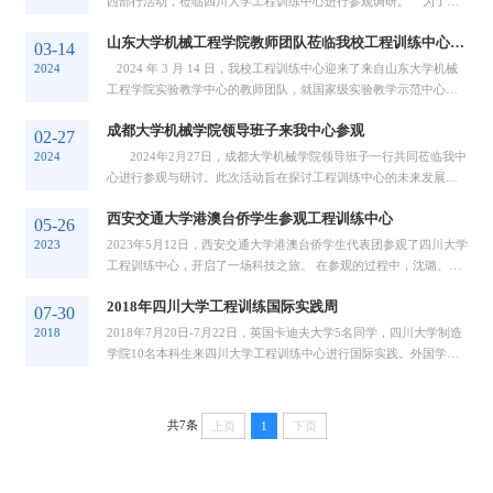
西部行活动，莅临四川大学工程训练中心进行参观调研。 为了加
深成员单位对西部地区高校工程训练中...
山东大学机械工程学院教师团队莅临我校工程训练中心参观考察
03-14
2024
2024 年 3 月 14 日，我校工程训练中心迎来了来自山东大学机械
工程学院实验教学中心的教师团队，就国家级实验教学示范中心与
虚拟仿真中心建设运行情况及学院实验中...
成都大学机械学院领导班子来我中心参观
02-27
2024
2024年2月27日，成都大学机械学院领导班子一行共同莅临我中
心进行参观与研讨。此次活动旨在探讨工程训练中心的未来发展方
向，推动机械领域人才培养与实践创新。...
西安交通大学港澳台侨学生参观工程训练中心
05-26
2023
2023年5月12日，西安交通大学港澳台侨学生代表团参观了四川大学
工程训练中心，开启了一场科技之旅。 在参观的过程中，沈璐、吴
阳老师为学生们介绍了各个实验室的功能和...
2018年四川大学工程训练国际实践周
07-30
2018
2018年7月20日-7月22日，英国卡迪夫大学5名同学，四川大学制造
学院10名本科生来四川大学工程训练中心进行国际实践。外国学生
和中国学生一起，分别实践了3D打印和激光加...
共7条
上页
1
下页