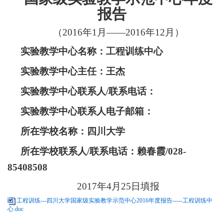
报告
（
2016
年
1
月
——2016
年
12
月）
实验教学中心名称：工程训练中心
实验教学中心主任：王杰
实验教学中心联系人
/
联系电话：
实验教学中心联系人电子邮箱：
所在学校名称：四川大学
所在学校联系人
/
联系电话：赖春霞
/028-
85408508
2017
年
4
月
25
日
填报
工程训练---四川大学国家级实验教学示范中心2016年度报告-----工程训练中
心.doc