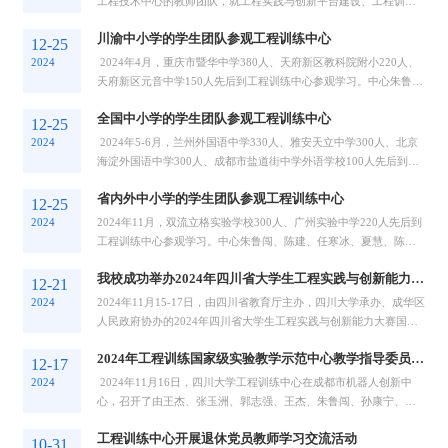
工程技术中心的教师团队，就工程实践与创新平台建设、工程训练
教学体系构建、创新实践教育等方面的经验...
川渝中小学的学生团队参观工程训练中心
12-25
2024
2024年4月，重庆市暨华中学380人、天府新区教科院附小220人、
天府新区元音中学150人先后到工程训练中心参观学习。中心朱鲁
闯、陈建、任寒冰、夏慧、陈依桐、蒲弈煊、...
全国中小学的学生团队参观工程训练中心
12-25
2024
2024年5-6月，兰州外国语中学330人、雅安天立中学300人、北京
海淀外国语中学300人、成都市盐道街中学外语学校100人先后到工
程训练中心参观学习。中心朱鲁闯、陈建、任...
省内外中小学的学生团队参观工程训练中心
12-25
2024
2024年11月，双流立格实验学校300人、广州实验中学220人先后到
工程训练中心参观学习。中心朱鲁闯、陈建、任寒冰、夏慧、陈依
桐、蒲弈煊、章万银和向晓梅等老师向这些学...
我校成功举办2024年四川省大学生工程实践与创新能力大赛暨国赛选拔赛
12-21
2024
2024年11月15-17日，由四川省教育厅主办，四川大学承办、成华区
人民政府协办的2024年四川省大学生工程实践与创新能力大赛国赛
选拔赛，在成华区华名路东广人工智能谷圆满...
2024年工程训练国家级实验教学示范中心教学指导委员会议
12-17
2024
2024年11月16日，四川大学工程训练中心在成都市机器人创新中
心，召开了由王杰、张玉洲、郭志强、王杰、朱鲁闯、孙康宁、王
永青、潘旭东、蒋建军、樊庆文等组成的线上...
工程训练中心开展退休党员教师学习交流活动
10-31