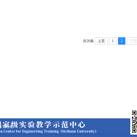
共20条
上页
1
2
下
备管理处