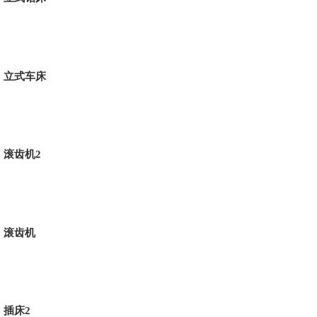
立式车床
滚齿机2
滚齿机
插床2